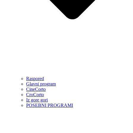
Raspored
Glavni program
CineCorto
CroCorto
Iz gore gori
POSEBNI PROGRAMI