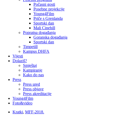
Počasni gosti
Posebne projekcije
Young4Film
Priče s Grenlanda
Sportski dan
Mali Cinehill
Popratna događanja
Goranska događanja
Sportski dan
Timpetill
Kampus DHFA
Vijesti
Dolaziš?
Smještaj
Kampiranje
Kako do nas
Press
Press ured
Press objave
Press akreditacije
Young4Film
Foto&video
Kratki
,
MFF-2018.