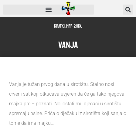
Kratki
,
MFF-2013.
Vanja
Vanja je tužan prvog dana u sirotištu. Stalno nosi
crveni sat koji otkucava uvjeren da će ga tako njegova
majka pre – poznati. No, ostali mu dječaci u sirotištu
spremaju psine. Priča o dječaku iz sirotišta koji sanja o
tome da ima majku…