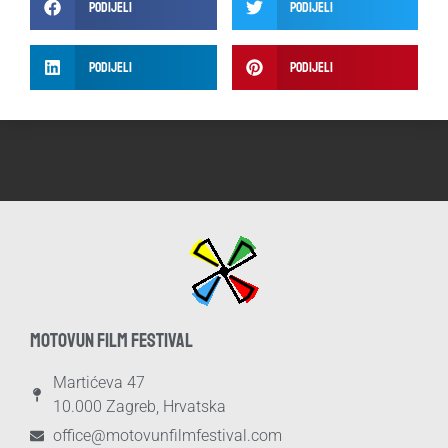
Podijeli
Podijeli
Podijeli
Podijeli
MOTOVUN FILM FESTIVAL
Martićeva 47
10.000 Zagreb, Hrvatska
office@motovunfilmfestival.com