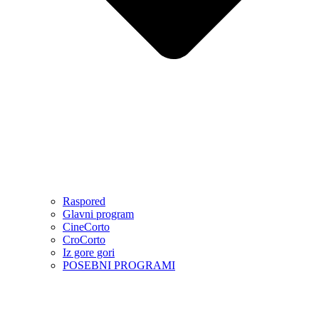
Raspored
Glavni program
CineCorto
CroCorto
Iz gore gori
POSEBNI PROGRAMI