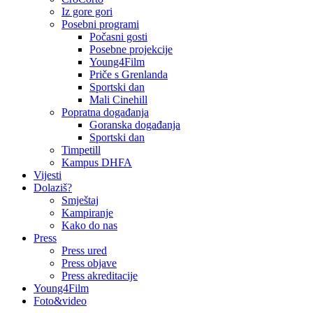
Iz gore gori
Posebni programi
Počasni gosti
Posebne projekcije
Young4Film
Priče s Grenlanda
Sportski dan
Mali Cinehill
Popratna događanja
Goranska događanja
Sportski dan
Timpetill
Kampus DHFA
Vijesti
Dolaziš?
Smještaj
Kampiranje
Kako do nas
Press
Press ured
Press objave
Press akreditacije
Young4Film
Foto&video