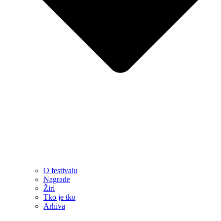
O festivalu
Nagrade
Žiri
Tko je tko
Arhiva