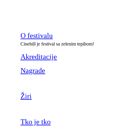
O festivalu
Cinehill je festival sa zelenim tepihom!
Akreditacije
Nagrade
Žiri
Tko je tko