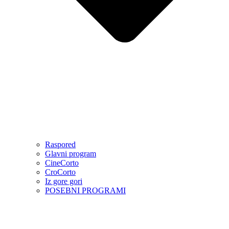
Raspored
Glavni program
CineCorto
CroCorto
Iz gore gori
POSEBNI PROGRAMI