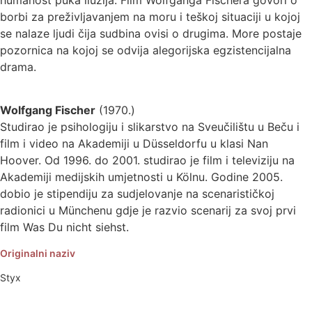
humanost puka iluzija. Film Wolfganga Fischera govori o
borbi za preživljavanjem na moru i teškoj situaciji u kojoj
se nalaze ljudi čija sudbina ovisi o drugima. More postaje
pozornica na kojoj se odvija alegorijska egzistencijalna
drama.
Wolfgang Fischer
(1970.)
Studirao je psihologiju i slikarstvo na Sveučilištu u Beču i
film i video na Akademiji u Düsseldorfu u klasi Nan
Hoover. Od 1996. do 2001. studirao je film i televiziju na
Akademiji medijskih umjetnosti u Kölnu. Godine 2005.
dobio je stipendiju za sudjelovanje na scenarističkoj
radionici u Münchenu gdje je razvio scenarij za svoj prvi
film Was Du nicht siehst.
Originalni naziv
Styx