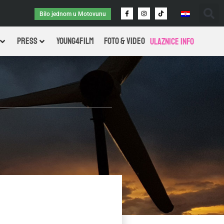
Bilo jednom u Motovunu
PRESS
Young4Film
FOTO & VIDEO
Ulaznice info