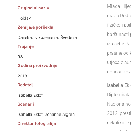
Mlada i lij
Originalni naziv
gradu Bodru
Hoiday
fizičko i ps
Zemlja/e porijekla
baršunasti p
Danska, Nizozemska, Švedska
iza sebe. No
Trajanje
prašine od 
93
utjecaje aut
Godina proizvodnje
donosi slož
2018
Redatelj
Isabella Ekl
Diplomirala
Isabella Eklöf
Nacionalnoj
Scenarij
2012. prest
Isabella Eklöf, Johanne Algren
nekoliko je
Direktor fotografije