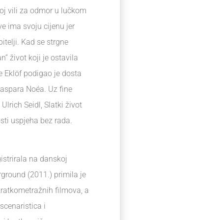
voj vili za odmor u lučkom
ve ima svoju cijenu jer
itelji. Kad se strgne
” život koji je ostavila
le Eklöf podigao je dosta
 Gaspara Noéa. Uz fine
Ulrich Seidl, Slatki život
sti uspjeha bez rada.
istrirala na danskoj
ground (2011.) primila je
kratkometražnih filmova, a
cenaristica i