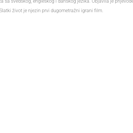
ca sa švedskog, engleskog i danskog jezika. Objavila je prijevode
atki život je njezin prvi dugometražni igrani film.