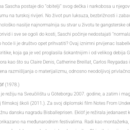
epa Sascha postaje dio “obitelji” svog dečka i narkobosa u njego
mu na turskoj rivijeri. No život pun luksuza, bezbrižnosti i zaba
ihološko nasilje najnormalnija su stvar u životu te gangsterske ob
rivid i sve se ogoli do kosti, Saschi počinje nedostajati “normalan
 hoće li je društvo opet prihvatiti? Ovaj iznimni prvijenac Isabel
kritike, koja ga je već proglasila šokantnijim i od velikog debija
ora kao što su Claire Denis, Catherine Breillat, Carlos Reygadas i 
ena razmišljanja o materijalizmu, odnosno neodoljivoj privlačno
öf
(1978.)
 je režiju na Sveučilištu u Göteborgu 2007. godine, a zatim i mag
 filmskoj školi (2011.). Za svoj diplomski film Notes From Under
ižnu dansku nagradu Bisballeprisen. Eklöf je režirala jedanaest 
 prikazano na međunarodnim festivalima. Radi kao montažerka, s