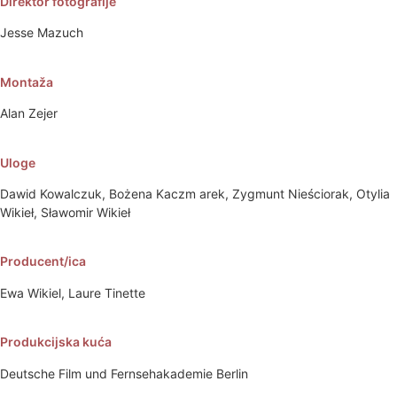
Direktor fotografije
Jesse Mazuch
Montaža
Alan Zejer
Uloge
Dawid Kowalczuk, Bożena Kaczm arek, Zygmunt Nieściorak, Otylia
Wikieł, Sławomir Wikieł
Producent/ica
Ewa Wikiel, Laure Tinette
Produkcijska kuća
Deutsche Film und Fernsehakademie Berlin