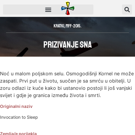
Kratki
,
MFF-2015.
Prizivanje sna
Noć u malom poljskom selu. Osmogodišnji Kornel ne može
zaspati. Prvi put u životu, suočen je sa smrću u obitelji. U
zoru odlazi iz kuće kako bi ustanovio postoji li još vanjski
svijet i gdje je granica između života i smrti.
Originalni naziv
Invocation to Sleep
Zemlja/e porijekla