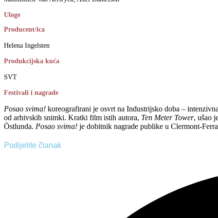
Uloge
Producent/ica
Helena Ingelsten
Produkcijska kuća
SVT
Festivali i nagrade
Posao svima!
koreografirani je osvrt na Industrijsko doba – intenzivn
od arhivskih snimki. Kratki film istih autora,
Ten Meter Tower
, ušao 
Östlunda.
Posao svima!
je dobitnik nagrade publike u Clermont-Ferr
Podijelite članak