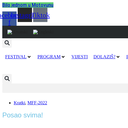
Bilo jednom u Motovunu
acebook-
Instagram
Tiktok
f
FESTIVAL
PROGRAM
VIJESTI
DOLAZIŠ?
Kratki
,
MFF-2022
Posao svima!