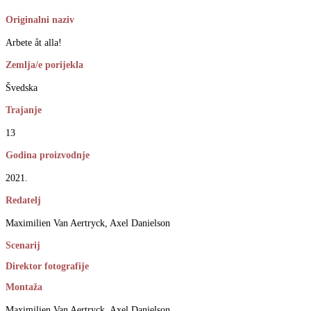
Originalni naziv
Arbete åt alla!
Zemlja/e porijekla
Švedska
Trajanje
13
Godina proizvodnje
2021.
Redatelj
Maximilien Van Aertryck, Axel Danielson
Scenarij
Direktor fotografije
Montaža
Maximilien Van Aertryck, Axel Danielson