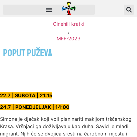
Cinehill kratki
,
MFF-2023
Poput puževa
22.7 | SUBOTA | 21:15
24.7 | PONEDJELJAK | 14:00
Simone je dječak koji voli planinariti makijom tršćanskog
Krasa. Vršnjaci ga doživljavaju kao duha. Sayid je mladi
migrant. Njih će se dvojica sresti na čarobnom mjestu i