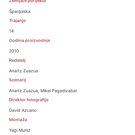
Zemlja/e porijekla
Španjolska
Trajanje
14
Godina proizvodnje
2010
Redatelj
Anartz Zuazua
Scenarij
Anartz Zuazua, Mikel Pagadizabal
Direktor fotografije
David Azcano
Montaža
Yagi Muniz