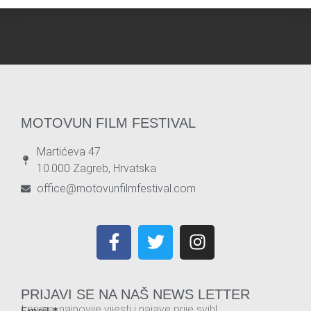
MOTOVUN FILM FESTIVAL
Martićeva 47
10.000 Zagreb, Hrvatska
office@motovunfilmfestival.com
PRIJAVI SE NA NAŠ NEWS LETTER
I primaj najnovije vijesti i najave prije svih!