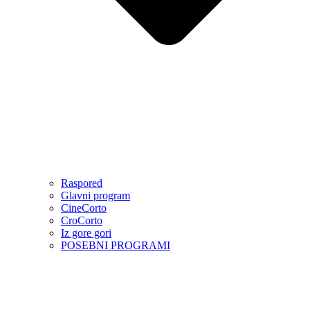
Raspored
Glavni program
CineCorto
CroCorto
Iz gore gori
POSEBNI PROGRAMI