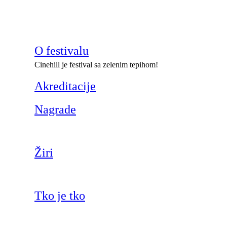
O festivalu
Cinehill je festival sa zelenim tepihom!
Akreditacije
Nagrade
Žiri
Tko je tko