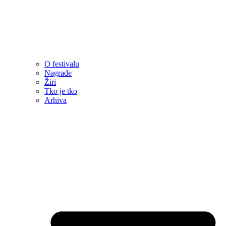
O festivalu
Nagrade
Žiri
Tko je tko
Arhiva