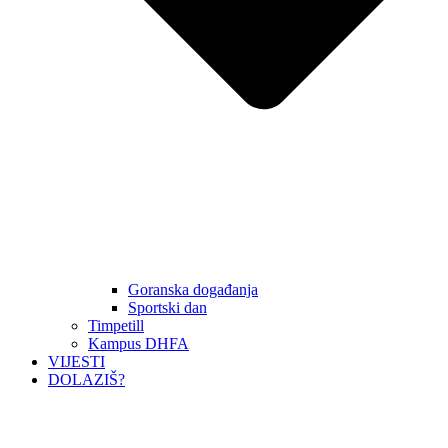
Goranska događanja
Sportski dan
Timpetill
Kampus DHFA
VIJESTI
DOLAZIŠ?