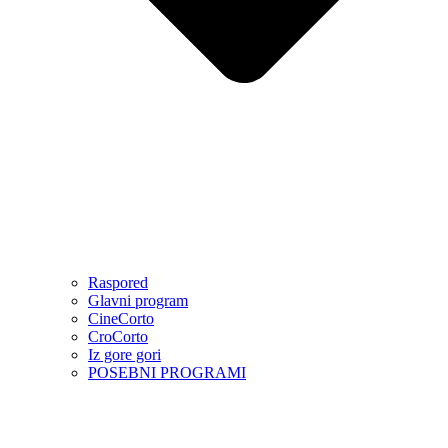
Raspored
Glavni program
CineCorto
CroCorto
Iz gore gori
POSEBNI PROGRAMI