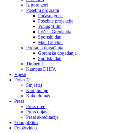
Iz gore gori
Posebni programi
Počasni gosti
Posebne projekcije
Young4Film
Priče s Grenlanda
Sportski dan
Mali Cinehill
Popratna događanja
Goranska događanja
Sportski dan
Timpetill
Kampus DHFA
Vijesti
Dolaziš?
Smještaj
Kampiranje
Kako do nas
Press
Press ured
Press objave
Press akreditacije
Young4Film
Foto&video