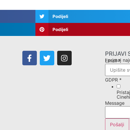
Podijeli
Podijeli
PRIJAVI
I primaj naj
Email
*
GDPR
*
Prista
Cinehi
Message
Pošalji