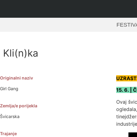
FESTIV
Kli(n)ka
Originalni naziv
UZRAST:
Girl Gang
15. 6. |
Ovaj švi
Zemlja/e porijekla
ogledala
tinejdžer
Švicarska
industrije
Trajanje