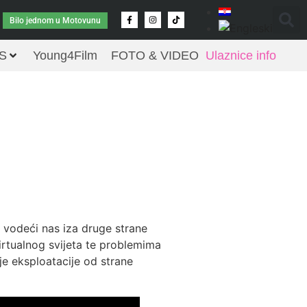
Bilo jednom u Motovunu
S
Young4Film
FOTO & VIDEO
Ulaznice info
 vodeći nas iza druge strane
irtualnog svijeta te problemima
čje eksploatacije od strane