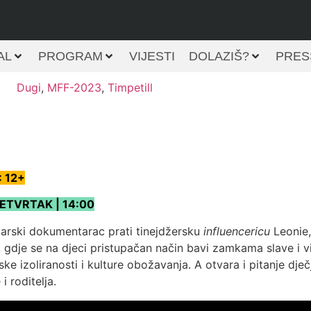
AL
PROGRAM
VIJESTI
DOLAZIŠ?
PRES
Dugi
,
MFF-2023
,
Timpetill
 12+
 ČETVRTAK | 14:00
carski dokumentarac prati tinejdžersku
influencericu
Leonie,
, gdje se na djeci pristupačan način bavi zamkama slave i v
ske izoliranosti i kulture obožavanja. A otvara i pitanje dje
 i roditelja.