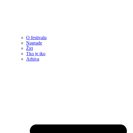
O festivalu
Nagrade
Žiri
Tko je tko
Arhiva