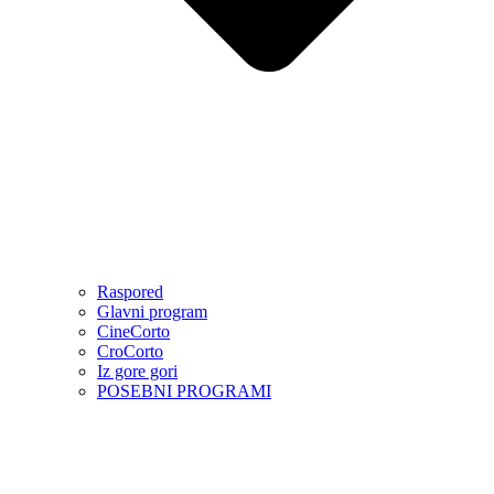
Raspored
Glavni program
CineCorto
CroCorto
Iz gore gori
POSEBNI PROGRAMI