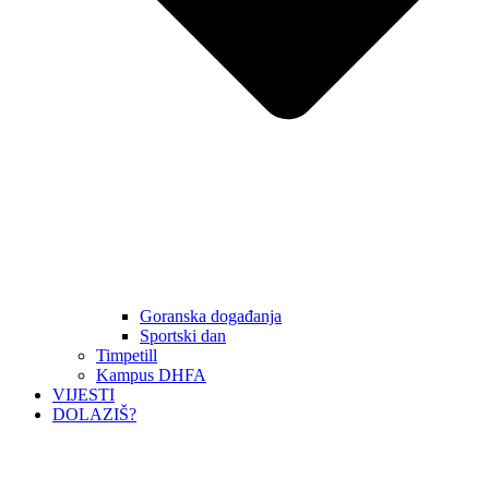
Goranska događanja
Sportski dan
Timpetill
Kampus DHFA
VIJESTI
DOLAZIŠ?