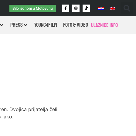
Bilo jednom u Motovunu
PRESS
Young4Film
FOTO & VIDEO
Ulaznice info
n. Dvojica prijatelja želi
o lako.