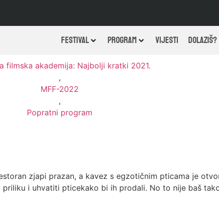
FESTIVAL
PROGRAM
VIJESTI
DOLAZIŠ?
 filmska akademija: Najbolji kratki 2021.
,
MFF-2022
,
Popratni program
estoran zjapi prazan, a kavez s egzotičnim pticama je otvore
ti priliku i uhvatiti pticekako bi ih prodali. No to nije baš tak