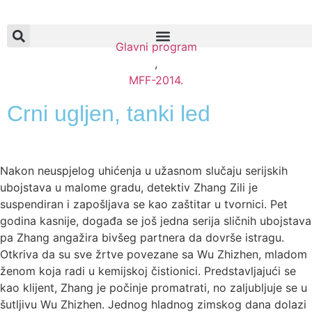
Glavni program
,
MFF-2014.
Crni ugljen, tanki led
Nakon neuspjelog uhićenja u užasnom slučaju serijskih
ubojstava u malome gradu, detektiv Zhang Zili je
suspendiran i zapošljava se kao zaštitar u tvornici. Pet
godina kasnije, događa se još jedna serija sličnih ubojstava
pa Zhang angažira bivšeg partnera da dovrše istragu.
Otkriva da su sve žrtve povezane sa Wu Zhizhen, mladom
ženom koja radi u kemijskoj čistionici. Predstavljajući se
kao klijent, Zhang je počinje promatrati, no zaljubljuje se u
šutljivu Wu Zhizhen. Jednog hladnog zimskog dana dolazi