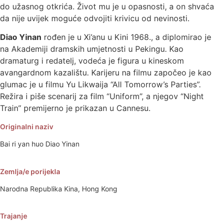
do užasnog otkrića. Život mu je u opasnosti, a on shvaća
da nije uvijek moguće odvojiti krivicu od nevinosti.
Diao Yinan
rođen je u Xi’anu u Kini 1968., a diplomirao je
na Akademiji dramskih umjetnosti u Pekingu. Kao
dramaturg i redatelj, vodeća je figura u kineskom
avangardnom kazalištu. Karijeru na filmu započeo je kao
glumac je u filmu Yu Likwaija “All Tomorrow’s Parties”.
Režira i piše scenarij za film “Uniform”, a njegov “Night
Train” premijerno je prikazan u Cannesu.
Originalni naziv
Bai ri yan huo Diao Yinan
Zemlja/e porijekla
Narodna Republika Kina, Hong Kong
Trajanje