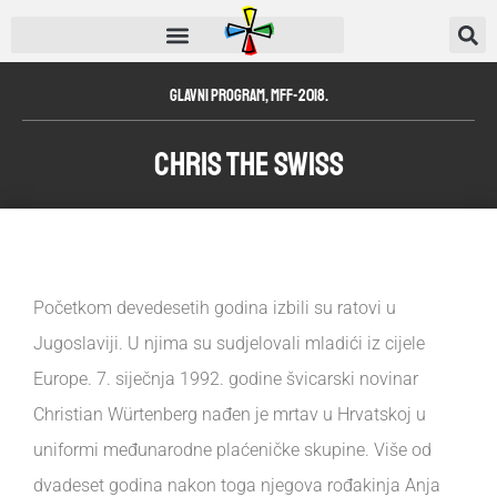
Glavni program
,
MFF-2018.
Chris the Swiss
Početkom devedesetih godina izbili su ratovi u
Jugoslaviji. U njima su sudjelovali mladići iz cijele
Europe. 7. siječnja 1992. godine švicarski novinar
Christian Würtenberg nađen je mrtav u Hrvatskoj u
uniformi međunarodne plaćeničke skupine. Više od
dvadeset godina nakon toga njegova rođakinja Anja