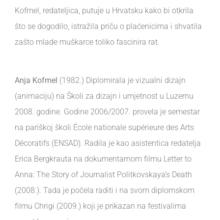
Kofmel, redateljica, putuje u Hrvatsku kako bi otkrila
što se dogodilo, istražila priču o plaćenicima i shvatila
zašto mlade muškarce toliko fascinira rat.
Anja Kofmel
(1982.) Diplomirala je vizualni dizajn
(animaciju) na Školi za dizajn i umjetnost u Luzernu
2008. godine. Godine 2006/2007. provela je semestar
na pariškoj školi École nationale supérieure des Arts
Décoratifs (ENSAD). Radila je kao asistentica redatelja
Erica Bergkrauta na dokumentarnom filmu Letter to
Anna: The Story of Journalist Politkovskaya’s Death
(2008.). Tada je počela raditi i na svom diplomskom
filmu Chrigi (2009.) koji je prikazan na festivalima