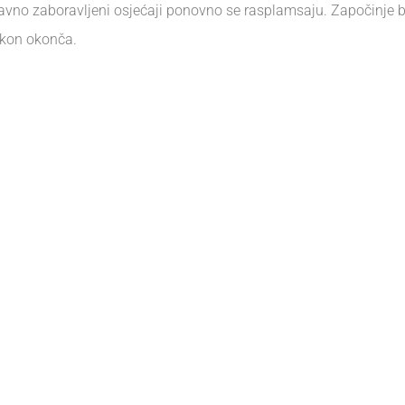
vno zaboravljeni osjećaji ponovno se rasplamsaju. Započinje bitk
okon okonča.