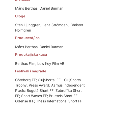
Måns Berthas, Daniel Burman
Uloge
Sten Ljunggren, Lena Strömdahl, Christer
Holmgren
Producent/ica
Måns Berthas, Daniel Burman
Produkcijska kuća
Berthas Film, Low Key Film AB
Festivali i nagrade
Göteborg FF; ClujShorts IFF - ClujShorts
Trophy, Press Award; Aarhus Independent
Pixels; Bogotà Short FF; Zubroffka Short
FF; Short Waves FF; Brussels Short FF;
Odense IFF; Thess International Short FF