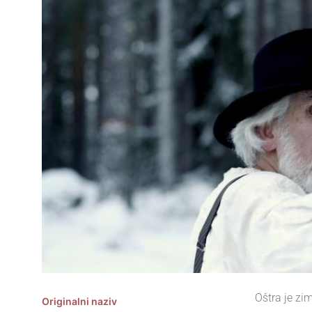
Oštra je zim
Originalni naziv