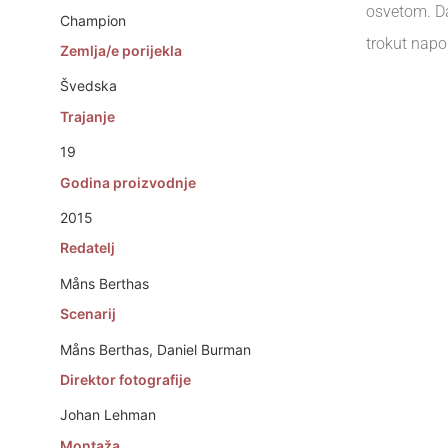
osvetom. Da
Champion
trokut nap
Zemlja/e porijekla
Švedska
Trajanje
19
Godina proizvodnje
2015
Redatelj
Måns Berthas
Scenarij
Måns Berthas, Daniel Burman
Direktor fotografije
Johan Lehman
Montaža