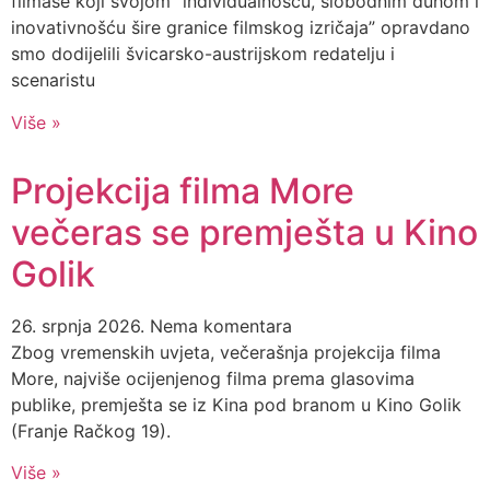
filmaše koji svojom “individualnošću, slobodnim duhom i
inovativnošću šire granice filmskog izričaja” opravdano
smo dodijelili švicarsko-austrijskom redatelju i
scenaristu
Više »
Projekcija filma More
večeras se premješta u Kino
Golik
26. srpnja 2026.
Nema komentara
Zbog vremenskih uvjeta, večerašnja projekcija filma
More, najviše ocijenjenog filma prema glasovima
publike, premješta se iz Kina pod branom u Kino Golik
(Franje Račkog 19).
Više »