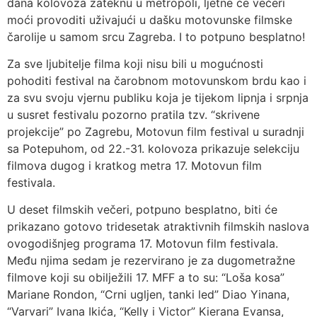
dana kolovoza zateknu u metropoli, ljetne će večeri
moći provoditi uživajući u dašku motovunske filmske
čarolije u samom srcu Zagreba. I to potpuno besplatno!
Za sve ljubitelje filma koji nisu bili u mogućnosti
pohoditi festival na čarobnom motovunskom brdu kao i
za svu svoju vjernu publiku koja je tijekom lipnja i srpnja
u susret festivalu pozorno pratila tzv. “skrivene
projekcije” po Zagrebu, Motovun film festival u suradnji
sa Potepuhom, od 22.-31. kolovoza prikazuje selekciju
filmova dugog i kratkog metra 17. Motovun film
festivala.
U deset filmskih večeri, potpuno besplatno, biti će
prikazano gotovo tridesetak atraktivnih filmskih naslova
ovogodišnjeg programa 17. Motovun film festivala.
Među njima sedam je rezervirano je za dugometražne
filmove koji su obilježili 17. MFF a to su: “Loša kosa”
Mariane Rondon, “Crni ugljen, tanki led” Diao Yinana,
“Varvari” Ivana Ikića, “Kelly i Victor” Kierana Evansa,