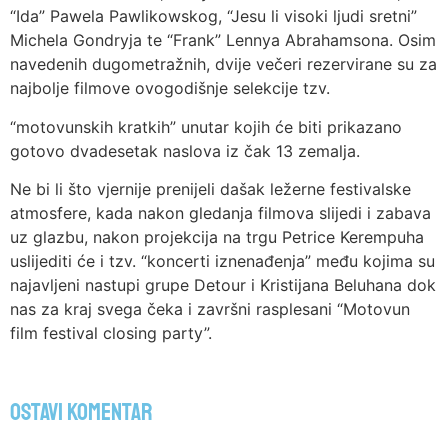
“Ida” Pawela Pawlikowskog, “Jesu li visoki ljudi sretni”
Michela Gondryja te “Frank” Lennya Abrahamsona. Osim
navedenih dugometražnih, dvije večeri rezervirane su za
najbolje filmove ovogodišnje selekcije tzv.
“motovunskih kratkih” unutar kojih će biti prikazano
gotovo dvadesetak naslova iz čak 13 zemalja.
Ne bi li što vjernije prenijeli dašak ležerne festivalske
atmosfere, kada nakon gledanja filmova slijedi i zabava
uz glazbu, nakon projekcija na trgu Petrice Kerempuha
uslijediti će i tzv. “koncerti iznenađenja” među kojima su
najavljeni nastupi grupe Detour i Kristijana Beluhana dok
nas za kraj svega čeka i završni rasplesani “Motovun
film festival closing party”.
Ostavi komentar