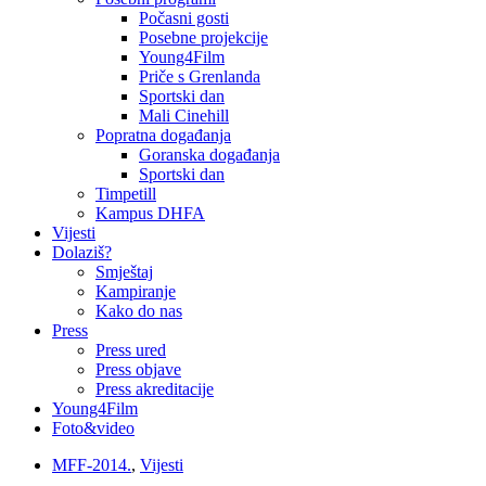
Počasni gosti
Posebne projekcije
Young4Film
Priče s Grenlanda
Sportski dan
Mali Cinehill
Popratna događanja
Goranska događanja
Sportski dan
Timpetill
Kampus DHFA
Vijesti
Dolaziš?
Smještaj
Kampiranje
Kako do nas
Press
Press ured
Press objave
Press akreditacije
Young4Film
Foto&video
MFF-2014.
,
Vijesti