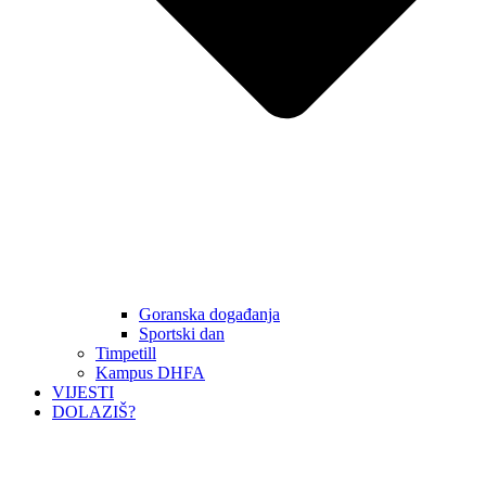
Goranska događanja
Sportski dan
Timpetill
Kampus DHFA
VIJESTI
DOLAZIŠ?