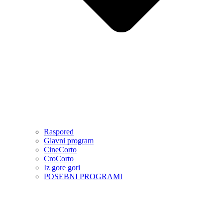
Raspored
Glavni program
CineCorto
CroCorto
Iz gore gori
POSEBNI PROGRAMI