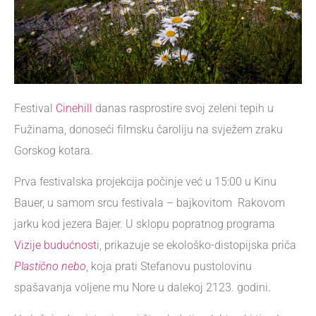
Festival
Cinehill
danas rasprostire svoj zeleni tepih u
Fužinama, donoseći filmsku čaroliju na svježem zraku
Gorskog kotara.
Prva festivalska projekcija počinje već u 15:00 u Kinu
Bauer, u samom srcu festivala – bajkovitom Rakovom
jarku kod jezera Bajer. U sklopu popratnog programa
Vizije budućnost
i, prikazuje se ekološko-distopijska priča
Plastično nebo
, koja prati Stefanovu pustolovinu
spašavanja voljene mu Nore u dalekoj 2123. godini.