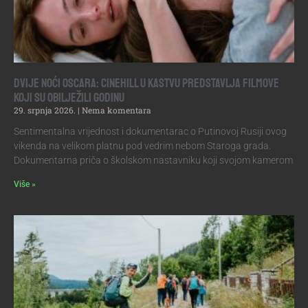
DVIJE NOĆI OSCARA: CINEHILL U KASTVU PREDSTAVLJA FILMOVE
KOJI SU OBILJEŽILI GODINU
29. srpnja 2026.
Nema komentara
Sentimentalna vrijednost i dokumentarac o Putinovoj Rusiji ovog
vikenda na velikom platnu pod vedrim nebom Staroga grada.
Dokumentarna priča o školskom nastavniku koji svojom kamerom
Više »