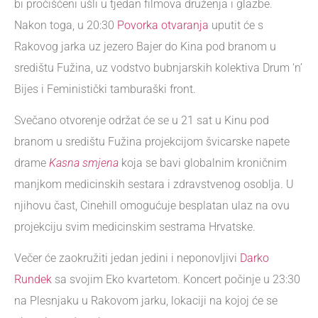
bi pročišćeni ušli u tjedan filmova druženja i glazbe.
Nakon toga, u 20:30
Povorka otvaranja
uputit će s
Rakovog jarka uz jezero Bajer do Kina pod branom u
središtu Fužina, uz vodstvo bubnjarskih kolektiva Drum ‘n’
Bijes i Feministički tamburaški front.
Svečano otvorenje održat će se u 21 sat u Kinu pod
branom u središtu Fužina projekcijom švicarske napete
drame
Kasna smjena
koja se bavi globalnim kroničnim
manjkom medicinskih sestara i zdravstvenog osoblja. U
njihovu čast, Cinehill omogućuje besplatan ulaz na ovu
projekciju svim medicinskim sestrama Hrvatske.
Večer će zaokružiti jedan jedini i neponovljivi
Darko
Rundek
sa svojim Eko kvartetom. Koncert počinje u 23:30
na Plesnjaku u Rakovom jarku, lokaciji na kojoj će se