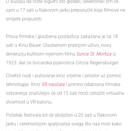
U slučaju da niste sigurni što gledati, selektorski tim će
vam u 17 sati u Rakovom jarku preporučiti koje filmove ne
smijete propustiti.
Prava filmska i glazbena poslastica zakazana je za 18
sati u Kinu Bauer. Glazbenom pratnjom uživo, novu
dimenziju kultnom nijemom filmu
Sunce St. Moritza
iz
1923. dat će švicarska pijanistica Cinzia Regensburger.
Cinehill nudi i putovanje kroz vrijeme i prostor uz pomoć
tehnologije. Kroz
VR naočale
i pomno odabrana filmska
ostvarenja znatiželjni će od 15 sati moći istražiti virtualnu
stvarnost u VR balonu.
Početak festivala bit će obilježen u 20 sati u Rakovom
jarku i ceremonijom spaljivanja svega što nas mori kako