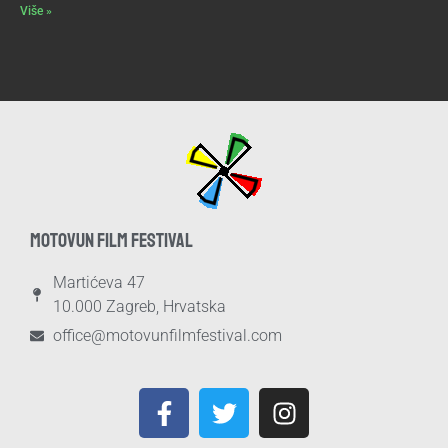
Više »
MOTOVUN FILM FESTIVAL
Martićeva 47
10.000 Zagreb, Hrvatska
office@motovunfilmfestival.com