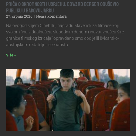
Priča o skromnosti i uspjehu: Edward Berger oduševio
publiku u Rakovu jarku
27. srpnja 2026.
Nema komentara
Na ovogodišnjem Cinehillu, nagradu Maverick za filmaše koji
svojom “individualnošću, slobodnim duhom i inovativnošću šire
granice filmskog izričaja” opravdano smo dodijelili švicarsko-
austrijskom redatelju i scenaristu
Više »