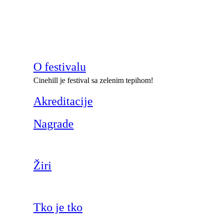
O festivalu
Cinehill je festival sa zelenim tepihom!
Akreditacije
Nagrade
Žiri
Tko je tko