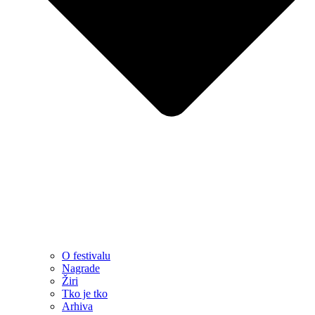
O festivalu
Nagrade
Žiri
Tko je tko
Arhiva