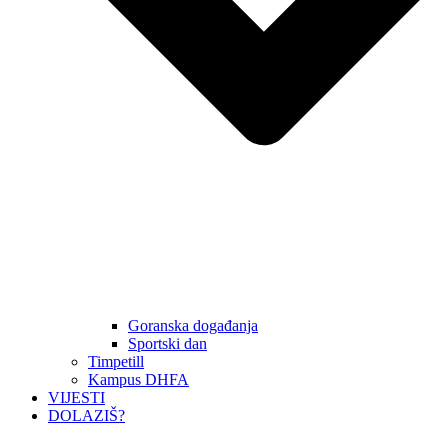
Goranska događanja
Sportski dan
Timpetill
Kampus DHFA
VIJESTI
DOLAZIŠ?