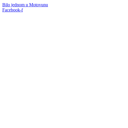
Idi
Bilo jednom u Motovunu
na
Facebook-f
sadržaj