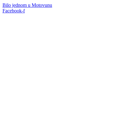
Idi
Bilo jednom u Motovunu
na
Facebook-f
sadržaj