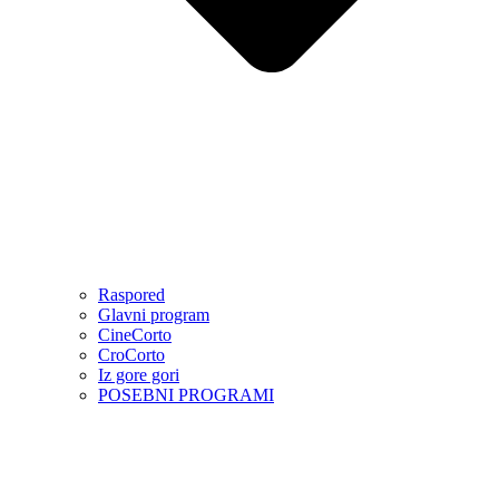
Raspored
Glavni program
CineCorto
CroCorto
Iz gore gori
POSEBNI PROGRAMI