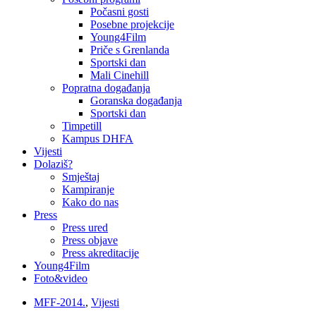
Počasni gosti
Posebne projekcije
Young4Film
Priče s Grenlanda
Sportski dan
Mali Cinehill
Popratna događanja
Goranska događanja
Sportski dan
Timpetill
Kampus DHFA
Vijesti
Dolaziš?
Smještaj
Kampiranje
Kako do nas
Press
Press ured
Press objave
Press akreditacije
Young4Film
Foto&video
MFF-2014.
,
Vijesti