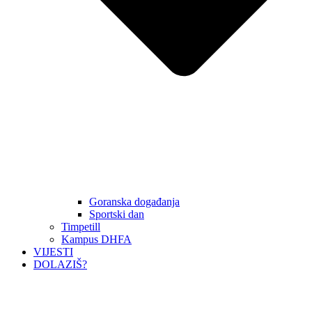
Goranska događanja
Sportski dan
Timpetill
Kampus DHFA
VIJESTI
DOLAZIŠ?