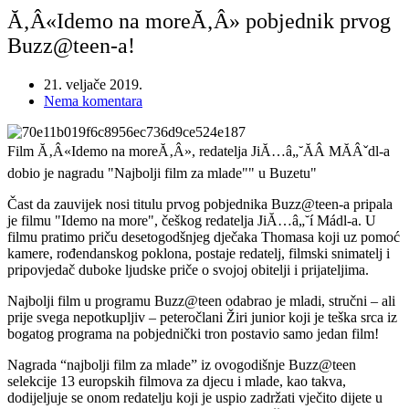
Ă‚Â«Idemo na moreĂ‚Â» pobjednik prvog
Buzz@teen-a!
21. veljače 2019.
Nema komentara
Film Ă‚Â«Idemo na moreĂ‚Â», redatelja JiĂ…â„˘ĂÂ­ MĂÂˇdl-a
dobio je nagradu "Najbolji film za mlade"" u Buzetu"
Čast da zauvijek nosi titulu prvog pobjednika Buzz@teen-a pripala
je filmu "Idemo na more", češkog redatelja JiĂ…â„˘í Mádl-a. U
filmu pratimo priču desetogodšnjeg dječaka Thomasa koji uz pomoć
kamere, rođendanskog poklona, postaje redatelj, filmski snimatelj i
pripovjedač duboke ljudske priče o svojoj obitelji i prijateljima.
Najbolji film u programu Buzz@teen odabrao je mladi, stručni – ali
prije svega nepotkupljiv – peteročlani Žiri junior koji je teška srca iz
bogatog programa na pobjednički tron postavio samo jedan film!
Nagrada “najbolji film za mlade” iz ovogodišnje Buzz@teen
selekcije 13 europskih filmova za djecu i mlade, kao takva,
dodijeljuje se onom redatelju koji je uspio zadržati vječito dijete u