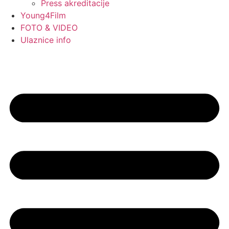
Press akreditacije
Young4Film
FOTO & VIDEO
Ulaznice info