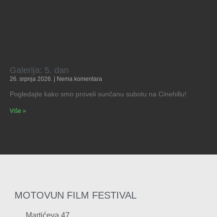
Galerija: 5. dan
26. srpnja 2026.
Nema komentara
Pogledajte kako smo proveli sunčanu subotu na Cinehillu!
Više »
MOTOVUN FILM FESTIVAL
Martićeva 47