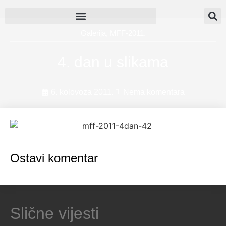
Galerija
,
MFF-2011.
4. dan u slikama
6. kolovoza 2011.
Nema komentara
Ostavi komentar
Slične vijesti