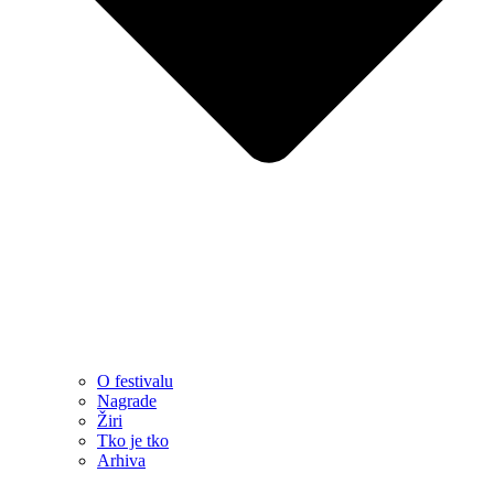
O festivalu
Nagrade
Žiri
Tko je tko
Arhiva