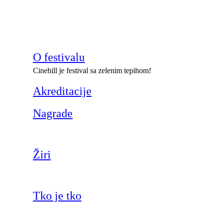
O festivalu
Cinehill je festival sa zelenim tepihom!
Akreditacije
Nagrade
Žiri
Tko je tko