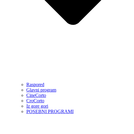
Raspored
Glavni program
CineCorto
CroCorto
Iz gore gori
POSEBNI PROGRAMI