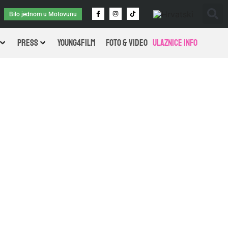
Bilo jednom u Motovunu
PRESS
Young4Film
FOTO & VIDEO
Ulaznice info