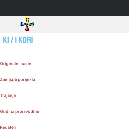
KI / I KORI
Originalni naziv
Zemlja/e porijekla
Trajanje
Godina proizvodnje
Redatelj