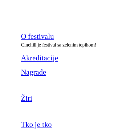
O festivalu
Cinehill je festival sa zelenim tepihom!
Akreditacije
Nagrade
Žiri
Tko je tko