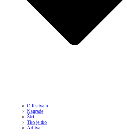
O festivalu
Nagrade
Žiri
Tko je tko
Arhiva