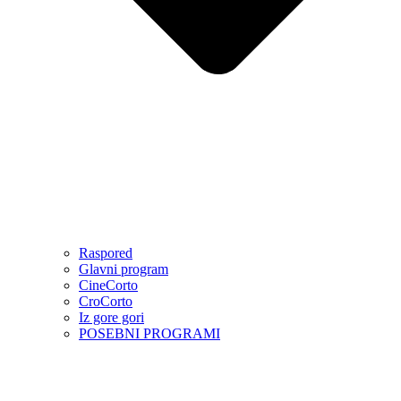
Raspored
Glavni program
CineCorto
CroCorto
Iz gore gori
POSEBNI PROGRAMI